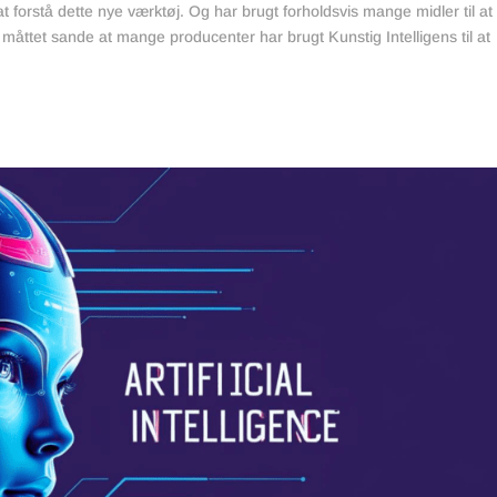
 forstå dette nye værktøj. Og har brugt forholdsvis mange midler til at
 måttet sande at mange producenter har brugt Kunstig Intelligens til at