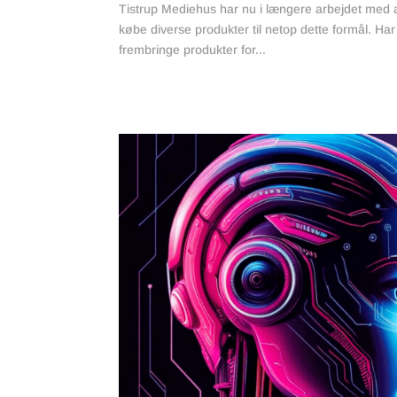
Tistrup Mediehus har nu i længere arbejdet med at
købe diverse produkter til netop dette formål. Har
frembringe produkter for...
læs mere