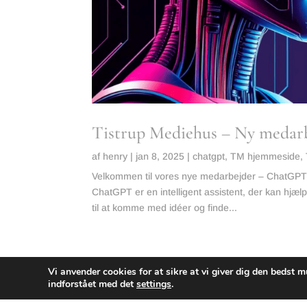
Tistrup Mediehus – Ny medar
af
henry
|
jan 8, 2025
|
chatgpt
,
TM hjemmeside
,
Velkommen til vores nye medarbejder – ChatGPT!
ChatGPT er en intelligent assistent, der kan hjæ
til at komme med idéer og finde...
læs mere
Vi anvender cookies for at sikre at vi giver dig den bedst m
indforstået med det
settings
.