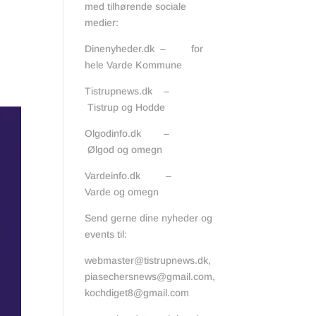
med tilhørende sociale
medier:
Dinenyheder.dk – for
hele Varde Kommune
Tistrupnews.dk –
Tistrup og Hodde
Olgodinfo.dk –
Ølgod og omegn
Vardeinfo.dk –
Varde og omegn
Send gerne dine nyheder og
events til:
webmaster@tistrupnews.dk
,
piasechersnews@gmail.com
,
kochdiget8@gmail.com