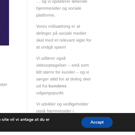
… og vi opdaterer løbende
hjemmesider og sociale
platforme.
Vores målsætning er at
delinger på sociale medier
skal med et relevant sigte for
at undgå spam!
Vi udfører også
videooptagelser – små som
lidt større for kunder – og vi
sørger altid for at deling sker
ster
ud fra
kundens
udgangspunkt.
Vi udvikler og vedligeholder
også hjemmesider i
WordPress.
site vil vi antage at du er
Accept