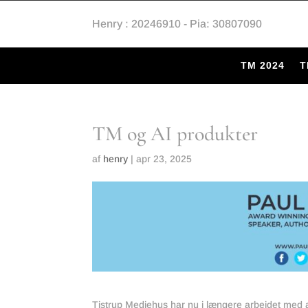
Henry : 20246910 - Pia: 30807090
TM 2024
T
TM og AI produkter
af
henry
|
apr 23, 2025
Tistrup Mediehus har nu i længere arbejdet med at