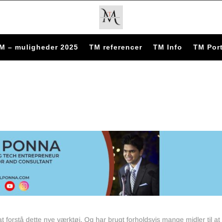
M – muligheder 2025
TM referencer
TM Info
TM Port
 forstå dette nye værktøj. Og har brugt forholdsvis mange midler til at