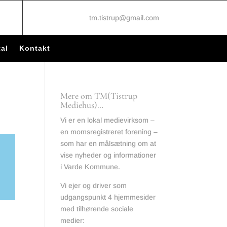
tm.tistrup@gmail.com
al
Kontakt
Mere om TM(Tistrup
Mediehus)…
Vi er en lokal medievirksom –
en momsregistreret forening –
som har en målsætning om at
vise nyheder og informationer
i Varde Kommune.
Vi ejer og driver som
udgangspunkt 4 hjemmesider
med tilhørende sociale
medier: