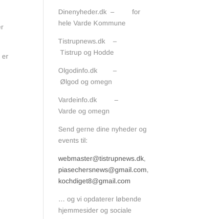
Dinenyheder.dk – for
hele Varde Kommune
er
Tistrupnews.dk –
Tistrup og Hodde
 er
Olgodinfo.dk –
Ølgod og omegn
Vardeinfo.dk –
Varde og omegn
Send gerne dine nyheder og
events til:
webmaster@tistrupnews.dk
,
piasechersnews@gmail.com
,
kochdiget8@gmail.com
… og vi opdaterer løbende
hjemmesider og sociale