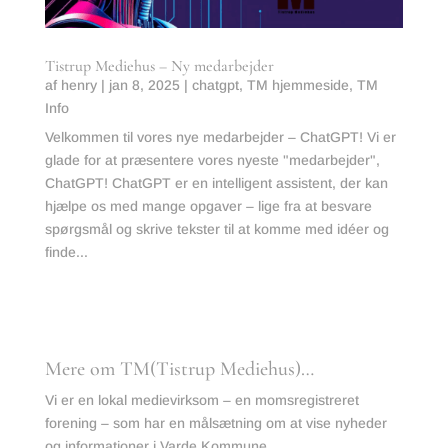
Tistrup Mediehus – Ny medarbejder
af
henry
|
jan 8, 2025
|
chatgpt
,
TM hjemmeside
,
TM
Info
Velkommen til vores nye medarbejder – ChatGPT! Vi er
glade for at præsentere vores nyeste "medarbejder",
ChatGPT! ChatGPT er en intelligent assistent, der kan
hjælpe os med mange opgaver – lige fra at besvare
spørgsmål og skrive tekster til at komme med idéer og
finde...
læs mere
Mere om TM(Tistrup Mediehus)…
Vi er en lokal medievirksom – en momsregistreret
forening – som har en målsætning om at vise nyheder
og informationer i Varde Kommune.