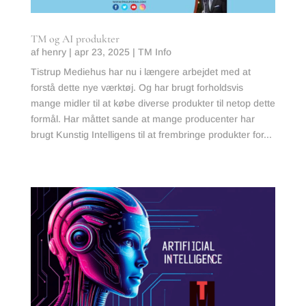
TM og AI produkter
af
henry
|
apr 23, 2025
|
TM Info
Tistrup Mediehus har nu i længere arbejdet med at
forstå dette nye værktøj. Og har brugt forholdsvis
mange midler til at købe diverse produkter til netop dette
formål. Har måttet sande at mange producenter har
brugt Kunstig Intelligens til at frembringe produkter for...
læs mere